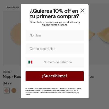
Best Seller
Best Seller
Suscripcion whatsapp
Boobz
Shop All Boobz
Nippz Reutilizables
Copas Invisibles
¡Suscribirme!
$479
$869
By submitting this form, you consent to receive informational (e.g., order updates) and/or
marketing messages (e.g., cart reminders) from ellaz including messages sent by
autodialer. Consent is not a condition of purchase. Unsubscribe at any time by replying
STOP.