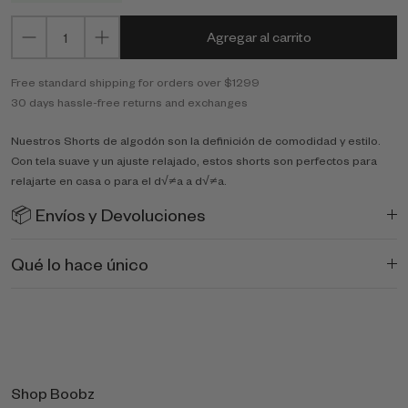
Agregar al carrito
Free standard shipping for orders over $1299
30 days hassle-free returns and exchanges
Nuestros Shorts de algodón son la definición de comodidad y estilo.
Con tela suave y un ajuste relajado, estos shorts son perfectos para
relajarte en casa o para el d√≠a a d√≠a.
📦 Envíos y Devoluciones
Qué lo hace único
Shop Boobz