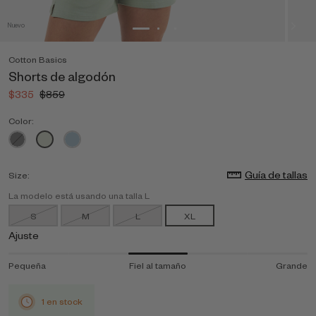
Nuevo
Cotton Basics
Shorts de algodón
$335
$859
Color:
Guía de tallas
Size:
La modelo está usando una talla L
S
M
L
XL
Ajuste
Pequeña
Fiel al tamaño
Grande
1 en stock