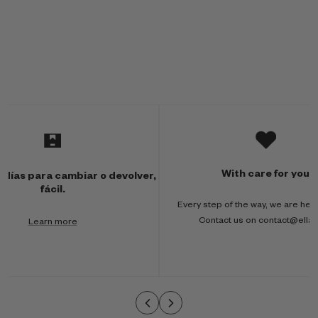
M
u
l
With care for you
 días para cambiar o devolver,
t
fácil.
Every step of the way, we are here
i
Contact us on contact@ella
Learn more
-
c
o