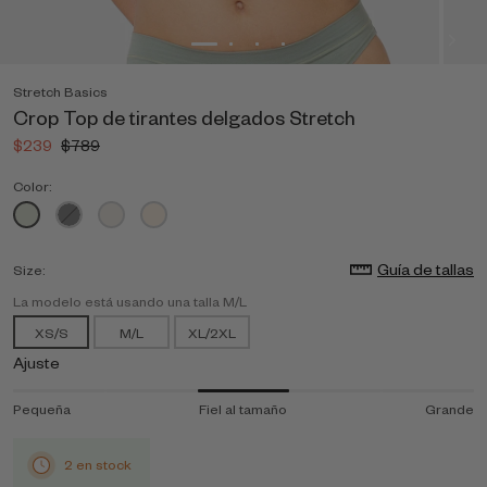
Stretch Basics
Crop Top de tirantes delgados Stretch
$239
$789
Color:
Guía de tallas
Size:
La modelo está usando una talla M/L
XS/S
M/L
XL/2XL
Ajuste
Pequeña
Fiel al tamaño
Grande
2 en stock