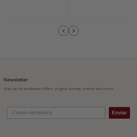
-
c
o
l
u
m
n
Newsletter
Sign up for exclusive offers, original stories, events and more.
Enviar