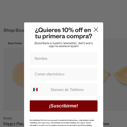
Shop Boobz
Best Seller
Best Seller
Suscripcion whatsapp
¡Suscribirme!
Boobz
Shop All Boobz
By submitting this form, you consent to receive informational (e.g., order updates) and/or
Nippz Reutilizables
Copas Invisibles
marketing messages (e.g., cart reminders) from ellaz including messages sent by
autodialer. Consent is not a condition of purchase. Unsubscribe at any time by replying