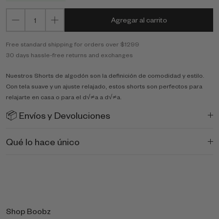
Agregar al carrito
Free standard shipping for orders over $1299
30 days hassle-free returns and exchanges
Nuestros Shorts de algodón son la definición de comodidad y estilo.
Con tela suave y un ajuste relajado, estos shorts son perfectos para
relajarte en casa o para el d√≠a a d√≠a.
📦 Envíos y Devoluciones
Qué lo hace único
Shop Boobz