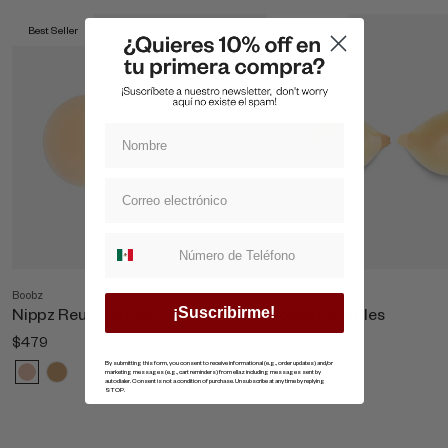
Best Seller
Best Seller
Suscripcion whatsapp
Boobz
Shop All Boobz
Nippz Reutilizables
Copas Invisibles
¡Suscribirme!
$479
$869
By submitting this form, you consent to receive informational (e.g., order updates) and/or
marketing messages (e.g., cart reminders) from ellaz including messages sent by
autodialer. Consent is not a condition of purchase. Unsubscribe at any time by replying
STOP.