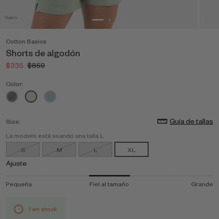
Nuevo
Cotton Basics
Shorts de algodón
$335
$859
Color:
Guía de tallas
Size:
La modelo está usando una talla L
S
M
L
XL
Ajuste
Pequeña
Fiel al tamaño
Grande
1 en stock