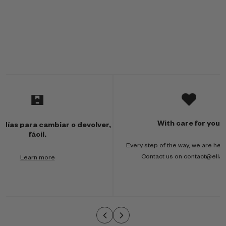
M
u
l
With care for you
 días para cambiar o devolver,
t
fácil.
Every step of the way, we are here
i
Contact us on contact@ella
Learn more
-
c
o