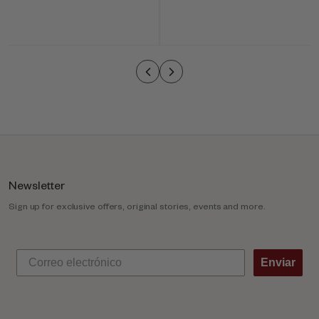
-
c
o
l
u
m
n
Newsletter
Sign up for exclusive offers, original stories, events and more.
Enviar