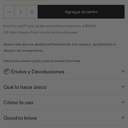
Agregar al carrito
Env√≠o est√°ndar gratis en pedidos mayores a $1299
30 days hassle-free returns and exchanges
Suave tela que se ajusta perfectamente a tu cuerpo, ayudándote a
alisarlo sin comprimirlo.
Ideal para usarlo junto a tus prendas favoritas.
📦 Envíos y Devoluciones
Qué lo hace único
Cómo lo uso
Good to know