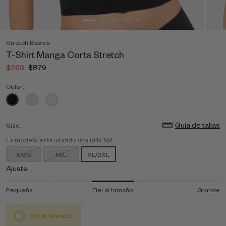
Stretch Basics
T-Shirt Manga Corta Stretch
$269
$879
Color:
Guía de tallas
Size:
La modelo está usando una talla M/L
XS/S
M/L
XL/2XL
Ajuste
Pequeña
Fiel al tamaño
Grande
Stock limitado