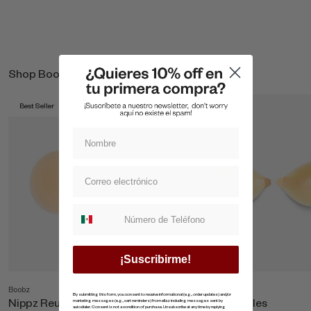
Shop Boobz
Best Seller
Best Seller
Suscripcion whatsapp
¡Suscribirme!
Boobz
Shop All Boobz
By submitting this form, you consent to receive informational (e.g., order updates) and/or
Nippz Reutilizables
Copas Invisibles
marketing messages (e.g., cart reminders) from ellaz including messages sent by
autodialer. Consent is not a condition of purchase. Unsubscribe at any time by replying