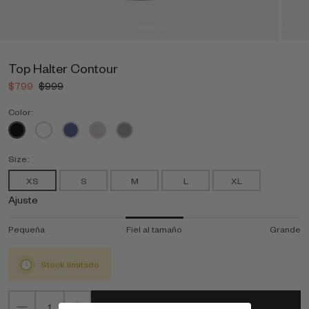
Top Halter Contour
$799
$999
Color:
Size:
XS
S
M
L
XL
Ajuste
Pequeña
Fiel al tamaño
Grande
Stock limitado
Agregar al carrito