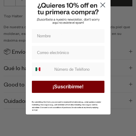
Top Halter
De nuestra colección de Contour, llegan los Tops de segunda piel que
moldean, estilizan y realzan tu figura. Contour, el fit perfecto en su
máxima expresión.
📦 Envíos y Devoluciones
Suscripcion whatsapp
Qué lo hace único
Good to Know
¡Suscribirme!
Cuidados de la prenda
By submitting this form, you consent to receive informational (e.g., order updates) and/or
marketing messages (e.g., cart reminders) from ellaz including messages sent by
autodialer. Consent is not a condition of purchase. Unsubscribe at any time by replying
STOP.